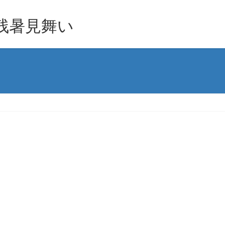
残暑見舞い